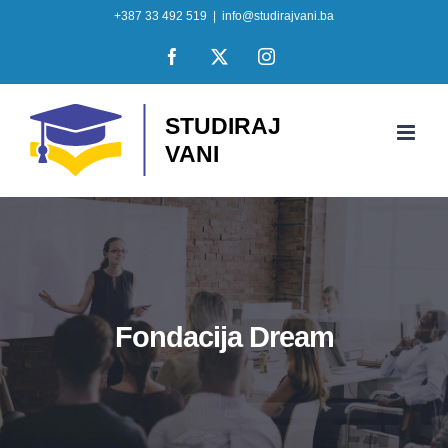
Skip
+387 33 492 519
|
info@studirajvani.ba
to
Facebook
X
Instagram
content
Fondacija Dream