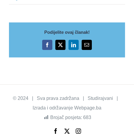
Podijelite ovaj članak!
Facebook
X
LinkedIn
Email
© 2024 | Sva prava zadržana | Studirajvani |
Izrada i održavanje
Webpage.ba
Brojač posjeta:
683
Facebook
X
Instagram