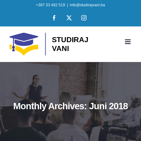
Skip
+387 33 492 519
|
info@studirajvani.ba
to
Facebook
X
Instagram
content
Monthly Archives:
Juni 2018