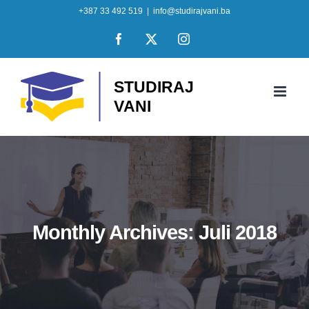
Skip
+387 33 492 519
|
info@studirajvani.ba
to
Facebook
X
Instagram
content
Monthly Archives:
Juli 2018