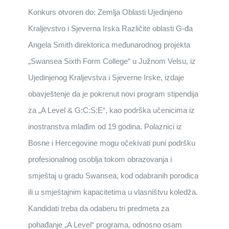
Konkurs otvoren do: Zemlja Oblasti Ujedinjeno
Kraljevstvo i Sjeverna Irska Različite oblasti G-đa
Angela Smith direktorica međunarodnog projekta
„Swansea Sixth Form College“ u Južnom Velsu, iz
Ujedinjenog Kraljevstva i Sjeverne Irske, izdaje
obavještenje da je pokrenut novi program stipendija
za „A Level & G:C:S:E“, kao podrška učenicima iz
inostranstva mlađim od 19 godina. Polaznici iz
Bosne i Hercegovine mogu očekivati puni podršku
profesionalnog osoblja tokom obrazovanja i
smještaj u gradu Swansea, kod odabranih porodica
ili u smještajnim kapacitetima u vlasništvu koledža.
Kandidati treba da odaberu tri predmeta za
pohađanje „A Level“ programa, odnosno osam