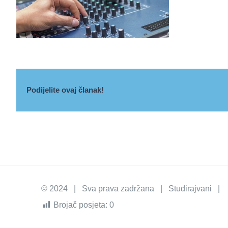
Podijelite ovaj članak!
© 2024 | Sva prava zadržana | Studirajvani | I
Brojač posjeta:
0