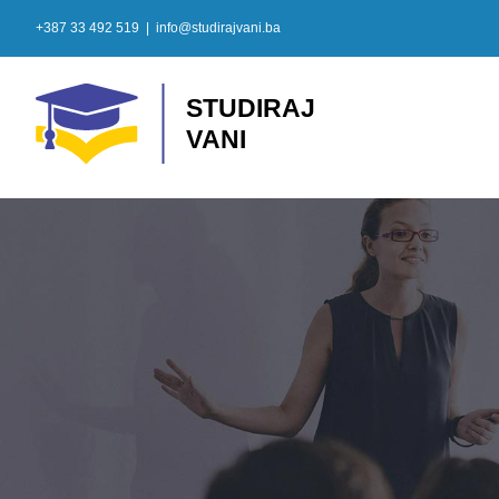
Skip
+387 33 492 519
|
info@studirajvani.ba
to
content