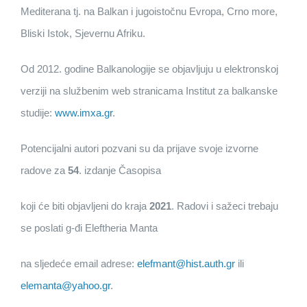
Mediterana tj. na Balkan i jugoistočnu Evropa, Crno more,
Bliski Istok, Sjevernu Afriku.
Od 2012. godine Balkanologije se objavljuju u elektronskoj
verziji na službenim web stranicama Institut za balkanske
studije:
www.imxa.gr
.
Potencijalni autori pozvani su da prijave svoje izvorne
radove za
54
. izdanje Časopisa
koji će biti objavljeni do kraja
2021
. Radovi i sažeci trebaju
se poslati g-đi Eleftheria Manta
na sljedeće email adrese:
elefmant@hist.auth.gr
ili
elemanta@yahoo.gr
.