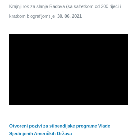
Krajnji rok za slanje Radova (sa sažetkom od 200 riječi i
kratkom biografijom) je
30. 06. 2021
Otvoreni pozivi za stipendijske programe Vlade
Sjedinjenih Američkih Država