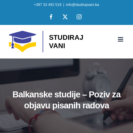
Skip
+387 33 492 519
|
info@studirajvani.ba
to
Facebook
X
Instagram
content
Balkanske studije – Poziv za
objavu pisanih radova