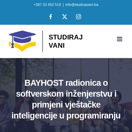
Skip
+387 33 492 519
|
info@studirajvani.ba
to
Facebook
X
Instagram
content
BAYHOST radionica o
softverskom inženjerstvu i
primjeni vještačke
inteligencije u programiranju