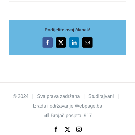
Podijelite ovaj članak!
Facebook
X
LinkedIn
Email
© 2024 | Sva prava zadržana | Studirajvani |
Izrada i održavanje
Webpage.ba
Brojač posjeta:
917
Facebook
X
Instagram