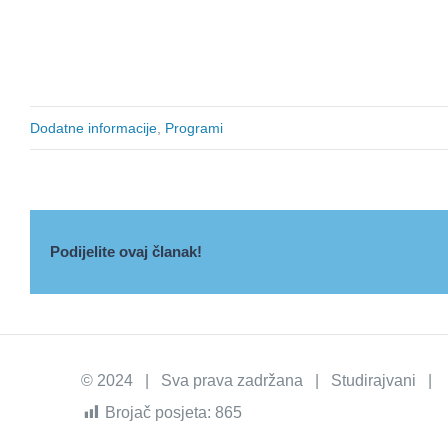
Dodatne informacije
,
Programi
Podijelite ovaj članak!
© 2024 | Sva prava zadržana | Studirajvani | I
Brojač posjeta:
865