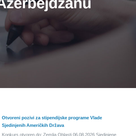
Azerbejdžanu
Otvoreni pozivi za stipendijske programe Vlade
Sjedinjenih Američkih Država
Konkurs otvoren do: Zemlja Oblasti 06.08.2026 Sjedinjene