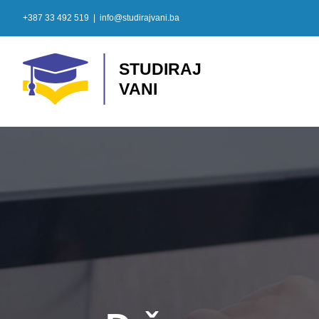
Skip
+387 33 492 519
|
info@studirajvani.ba
to
content