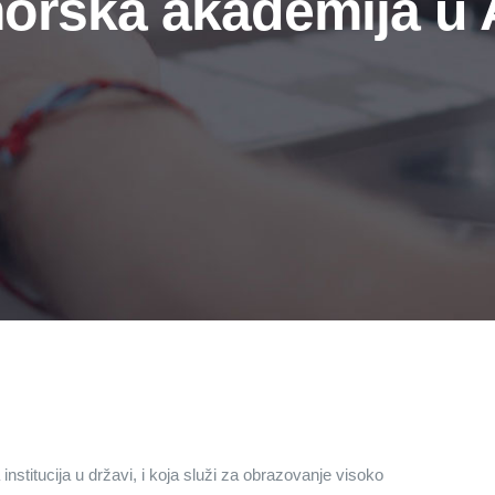
orska akademija u 
titucija u državi, i koja služi za obrazovanje visoko