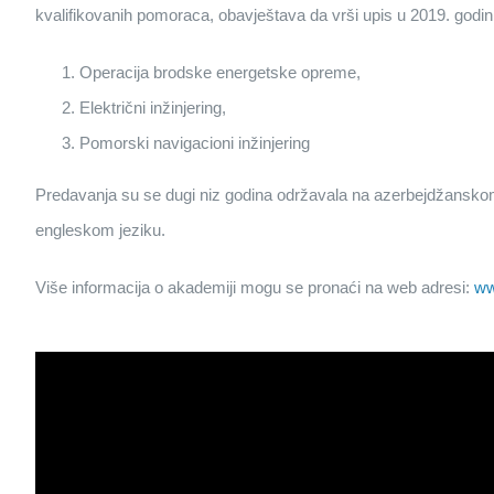
kvalifikovanih pomoraca, obavještava da vrši upis u 2019. godi
Operacija brodske energetske opreme,
Električni inžinjering,
Pomorski navigacioni inžinjering
Predavanja su se dugi niz godina održavala na azerbejdžanskom
engleskom jeziku.
Više informacija o akademiji mogu se pronaći na web adresi:
ww