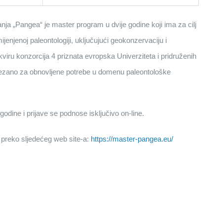
ja „Pangea“ je master program u dvije godine koji ima za cilj
ijenjenoj paleontologiji, uključujući geokonzervaciju i
viru konzorcija 4 priznata evropska Univerziteta i pridruženih
 vezano za obnovljene potrebe u domenu paleontološke
godine i prijave se podnose isključivo on-line.
 preko sljedećeg web site-a:
https://master-pangea.eu/