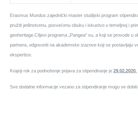
Erasmus Mundus zajednički master studijski program stipendiran
pružiti jedinstvenu, posvećenu obuku i iskustvo u temeljnoj i prim
geoheritage.Ciljevi programa „Pangea“ su, a koji se provode u ok
partnera, odgovoriti na akademske izazove koji se postavljaju
ekspertize.
Krajnji rok za podnošenje prijava za stipendiranje je
29.02.2020.
Sve dodatne informacije vezano za stipendiranje mogu se dobiti