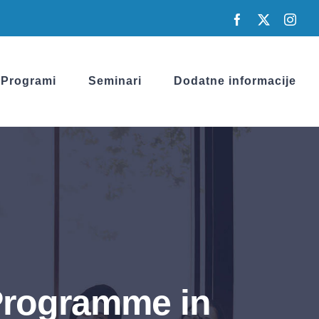
Facebook
X
Inst
Programi
Seminari
Dodatne informacije
Programme in