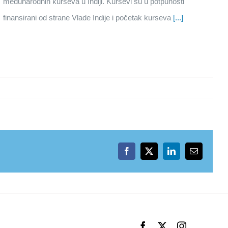
međunarodnih kurseva u Indiji. Kursevi su u potpunosti
finansirani od strane Vlade Indije i početak kurseva
[...]
Facebook
X
LinkedIn
Email
Facebook
X
Instagram