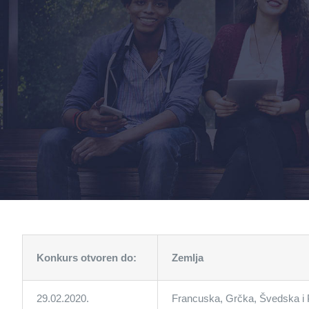
Konkurs otvoren do:
Zemlja
29.02.2020.
Francuska, Grčka, Švedska i 