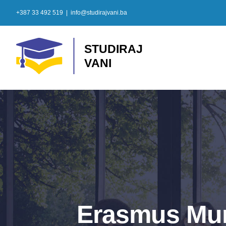
Skip
+387 33 492 519
|
info@studirajvani.ba
to
content
Erasmus Mun