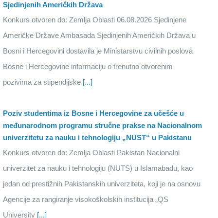
Sjedinjenih Američkih Država
Konkurs otvoren do: Zemlja Oblasti 06.08.2026 Sjedinjene
Američke Države Ambasada Sjedinjenih Američkih Država u
Bosni i Hercegovini dostavila je Ministarstvu civilnih poslova
Bosne i Hercegovine informaciju o trenutno otvorenim
pozivima za stipendijske
[...]
Poziv studentima iz Bosne i Hercegovine za učešće u
međunarodnom programu stručne prakse na Nacionalnom
univerzitetu za nauku i tehnologiju „NUST“ u Pakistanu
Konkurs otvoren do: Zemlja Oblasti Pakistan Nacionalni
univerzitet za nauku i tehnologiju (NUTS) u Islamabadu, kao
jedan od prestižnih Pakistanskih univerziteta, koji je na osnovu
Agencije za rangiranje visokoškolskih institucija „QS
University
[...]