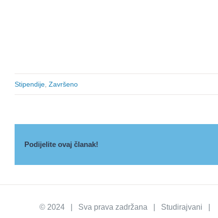
Stipendije
,
Završeno
Podijelite ovaj članak!
© 2024 | Sva prava zadržana | Studirajvani | I