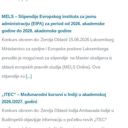
MELS – Stipendije Evropskog instituta za javnu
administraciju (EIPA) za period od 2026. akademske
godine do 2028. akademske godine
Konkurs otvoren do: Zemlja Oblasti 15.06.2026 Luksemburg
Ministarstvo za spoljne i Evropske poslove Luksemburga
ponudilo je mogućnost za stipendije na Master studijama iz
oblasti evropskih pravnih studija (MELS Online). Ove
stipendije su
[...]
„ITEC“ – Međunarodni kursevi u Indiji u akademskoj
2026./2027. godini
Konkurs otvoren do: Zemlja Oblasti Indija Ambasada Indije u
Budimpešti objavljuje informaciju o početku novih „ITEC“