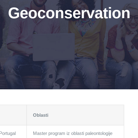
Geoconservation
Oblasti
Portugal
Master program iz oblasti paleontologije