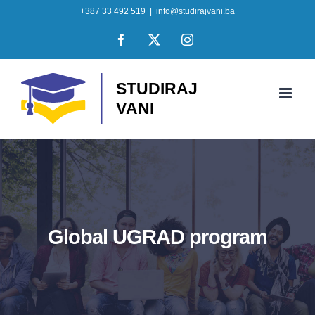
Skip
+387 33 492 519
|
info@studirajvani.ba
to
Facebook
X
Instagram
content
Global UGRAD program