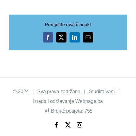
Podijelite ovaj članak!
Facebook
X
LinkedIn
Email
© 2024 | Sva prava zadržana | Studirajvani |
Izrada i održavanje
Webpage.ba
Brojač posjeta:
755
Facebook
X
Instagram