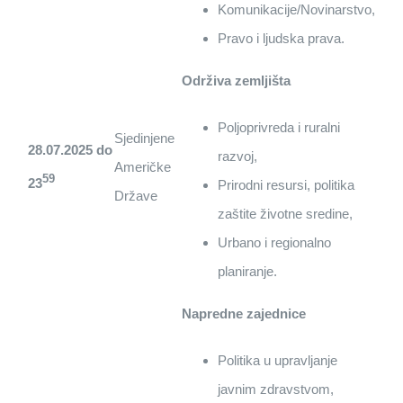
Komunikacije/Novinarstvo,
Pravo i ljudska prava.
Održiva zemljišta
Poljoprivreda i ruralni
Sjedinjene
28.07.2025 do
razvoj,
Američke
59
23
Prirodni resursi, politika
Države
zaštite životne sredine,
Urbano i regionalno
planiranje.
Napredne zajednice
Politika u upravljanje
javnim zdravstvom,