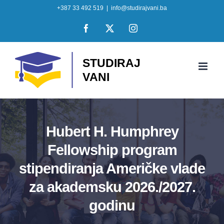
Skip
+387 33 492 519
|
info@studirajvani.ba
to
Facebook
X
Instagram
content
Hubert H. Humphrey
Fellowship program
stipendiranja Američke vlade
za akademsku 2026./2027.
godinu