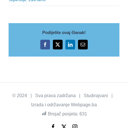
Podijelite ovaj članak!
Facebook
X
LinkedIn
Email
© 2024 | Sva prava zadržana | Studirajvani |
Izrada i održavanje
Webpage.ba
Brojač posjeta:
631
Facebook
X
Instagram