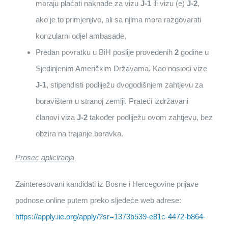
moraju plaćati naknade za vizu
J-1
ili vizu (e)
J-2
,
ako je to primjenjivo, ali sa njima mora razgovarati
konzularni odjel ambasade,
Predan povratku u BiH poslije provedenih
2
godine u
Sjedinjenim Američkim Državama. Kao nosioci vize
J-1
, stipendisti podliježu dvogodišnjem zahtjevu za
boravištem u stranoj zemlji. Prateći izdržavani
članovi viza
J-2
također podliježu ovom zahtjevu, bez
obzira na trajanje boravka.
Prosec apliciranja
Zainteresovani kandidati iz Bosne i Hercegovine prijave
podnose online putem preko sljedeće web adrese:
https://apply.iie.org/apply/?sr=1373b539-e81c-4472-b864-