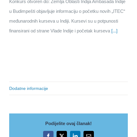
Konkurs otvoren do: Zemlja Oblasti Indija Ambasada Indije
u Budimpešti objavljuje informaciju o početku novih „ITEC“
međunarodnih kurseva u Indiji. Kursevi su u potpunosti
finansirani od strane Vlade Indije i početak kurseva
[...]
Dodatne informacije
Podijelite ovaj članak!