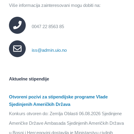
Više informacija zainteresovani mogu dobiti na:
0047 22 8563 85
iss@admin.uio.no
Aktuelne stipendije
Otvoreni pozivi za stipendijske programe Vlade
Sjedinjenih Američkih Država
Konkurs otvoren do: Zemlja Oblasti 06.08.2026 Sjedinjene
Američke Države Ambasada Sjedinjenih Američkih Država
u Bosni i Hercegovini dostavila je Ministarstvu civilnih