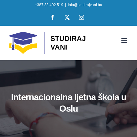
Skip
+387 33 492 519
|
info@studirajvani.ba
to
Facebook
X
Instagram
content
Internacionalna ljetna škola u
Oslu