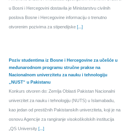
u Bosni i Hercegovini dostavila je Ministarstvu civilnih
poslova Bosne i Hercegovine informaciju o trenutno
otvorenim pozivima za stipendijske
[...]
Poziv studentima iz Bosne i Hercegovine za učešće u
međunarodnom programu stručne prakse na
Nacionalnom univerzitetu za nauku i tehnologiju
„NUST“ u Pakistanu
Konkurs otvoren do: Zemlja Oblasti Pakistan Nacionalni
univerzitet za nauku i tehnologiju (NUTS) u Islamabadu,
kao jedan od prestižnih Pakistanskih univerziteta, koji je na
osnovu Agencije za rangiranje visokoškolskih institucija
„QS University
[...]