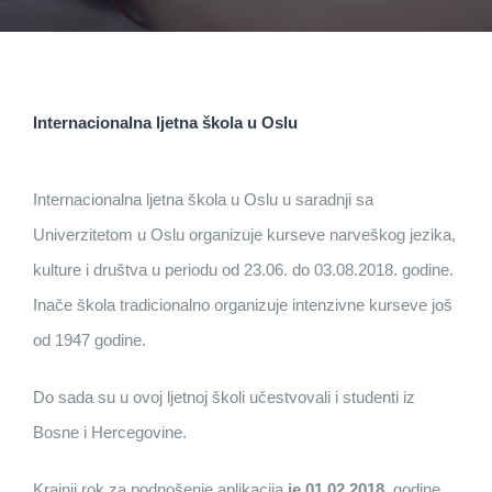
Internacionalna ljetna škola u Oslu
Internacionalna ljetna škola u Oslu u saradnji sa
Univerzitetom u Oslu organizuje kurseve narveškog jezika,
kulture i društva u periodu od 23.06. do 03.08.2018. godine.
Inače škola tradicionalno organizuje intenzivne kurseve još
od 1947 godine.
Do sada su u ovoj ljetnoj školi učestvovali i studenti iz
Bosne i Hercegovine.
Krajnji rok za podnošenje aplikacija
je 01.02.2018.
godine.