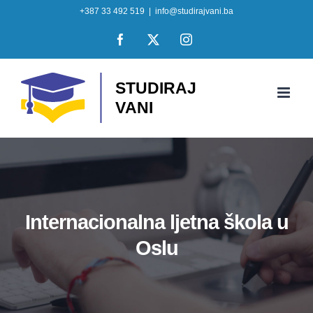
Skip
+387 33 492 519
|
info@studirajvani.ba
to
Facebook
X
Instagram
content
Internacionalna ljetna škola u
Oslu