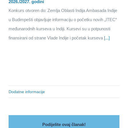
2026./2027. godini
Konkurs otvoren do: Zemlja Oblasti Indija Ambasada Indije
u Budimpešti objavljuje informaciju o početku novih „ITEC“
međunarodnih kurseva u Indiji. Kursevi su u potpunosti
finansirani od strane Vlade Indije i početak kurseva
[...]
Dodatne informacije
Podijelite ovaj članak!