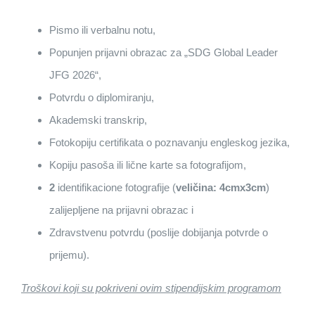
Pismo ili verbalnu notu,
Popunjen prijavni obrazac za „SDG Global Leader
JFG 2026“,
Potvrdu o diplomiranju,
Akademski transkrip,
Fotokopiju certifikata o poznavanju engleskog jezika,
Kopiju pasoša ili lične karte sa fotografijom,
2
identifikacione fotografije (
veličina: 4cmx3cm
)
zalijepljene na prijavni obrazac i
Zdravstvenu potvrdu (poslije dobijanja potvrde o
prijemu).
Troškovi koji su pokriveni ovim stipendijskim programom