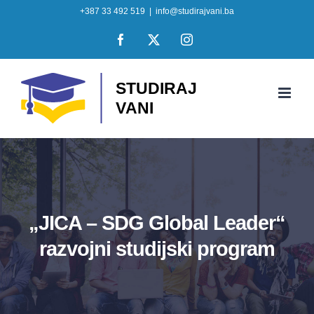
Skip
+387 33 492 519
|
info@studirajvani.ba
to
Facebook
X
Instagram
content
„JICA – SDG Global Leader“
razvojni studijski program