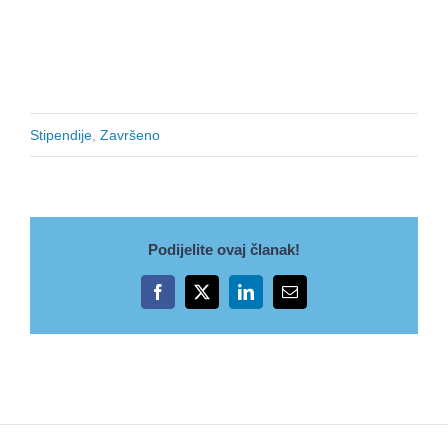
Stipendije
,
Završeno
Podijelite ovaj članak!
Facebook
X
LinkedIn
Email