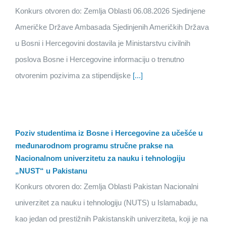
Konkurs otvoren do: Zemlja Oblasti 06.08.2026 Sjedinjene
Američke Države Ambasada Sjedinjenih Američkih Država
u Bosni i Hercegovini dostavila je Ministarstvu civilnih
poslova Bosne i Hercegovine informaciju o trenutno
otvorenim pozivima za stipendijske
[...]
Poziv studentima iz Bosne i Hercegovine za učešće u
međunarodnom programu stručne prakse na
Nacionalnom univerzitetu za nauku i tehnologiju
„NUST“ u Pakistanu
Konkurs otvoren do: Zemlja Oblasti Pakistan Nacionalni
univerzitet za nauku i tehnologiju (NUTS) u Islamabadu,
kao jedan od prestižnih Pakistanskih univerziteta, koji je na