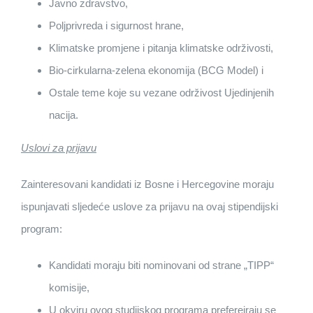
Javno zdravstvo,
Poljprivreda i sigurnost hrane,
Klimatske promjene i pitanja klimatske održivosti,
Bio-cirkularna-zelena ekonomija (BCG Model) i
Ostale teme koje su vezane održivost Ujedinjenih
nacija.
Uslovi za prijavu
Zainteresovani kandidati iz Bosne i Hercegovine moraju
ispunjavati sljedeće uslove za prijavu na ovaj stipendijski
program:
Kandidati moraju biti nominovani od strane „TIPP“
komisije,
U okviru ovog studijskog programa prefereiraju se