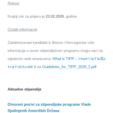
Rokovi
Krajnji rok za prijavu je
23.02.2026.
godine.
Ostale informacije
Zainteresovani kandidati iz Bosne i Hercegovine više
informacija o ovom stipendijskom programu mogu naći na
sljedećim web stranicama:
What is TIPP – กรมความร่วมมือ
ระหว่างประเทศ
ili na
Guidelines_for_TIPP_2026_2.pdf
Aktuelne stipendije
Otvoreni pozivi za stipendijske programe Vlade
Sjedinjenih Američkih Država