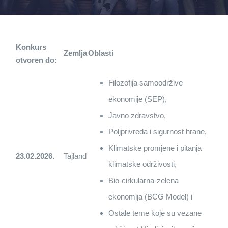
Konkurs
Zemlja
Oblasti
otvoren do:
Filozofija samoodržive
ekonomije (SEP),
Javno zdravstvo,
Poljprivreda i sigurnost hrane,
Klimatske promjene i pitanja
23.02.2026.
Tajland
klimatske održivosti,
Bio-cirkularna-zelena
ekonomija (BCG Model) i
Ostale teme koje su vezane