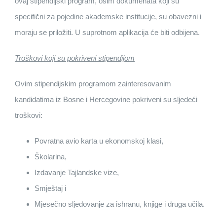
ovaj stipendijski program, osim dokumenata koji su
specifični za pojedine akademske institucije, su obavezni i
moraju se priložiti. U suprotnom aplikacija će biti odbijena.
Troškovi koji su pokriveni stipendijom
Ovim stipendijskim programom zainteresovanim
kandidatima iz Bosne i Hercegovine pokriveni su sljedeći
troškovi:
Povratna avio karta u ekonomskoj klasi,
Školarina,
Izdavanje Tajlandske vize,
Smještaj i
Mjesečno sljedovanje za ishranu, knjige i druga učila.