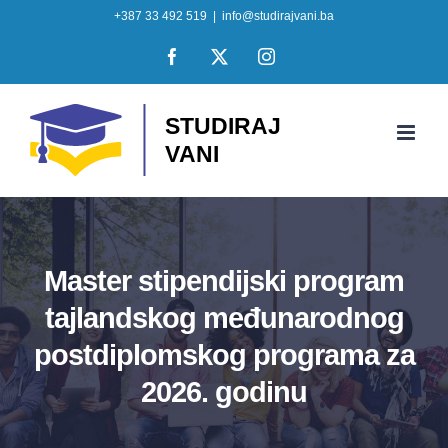
Skip
+387 33 492 519
|
info@studirajvani.ba
to
Facebook
X
Instagram
content
Master stipendijski program
tajlandskog međunarodnog
postdiplomskog programa za
2026. godinu