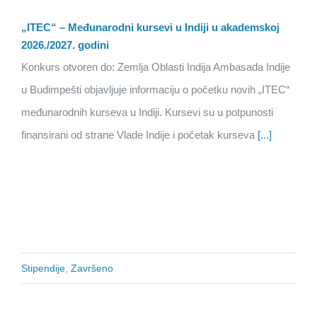
„ITEC“ – Međunarodni kursevi u Indiji u akademskoj
2026./2027. godini
Konkurs otvoren do: Zemlja Oblasti Indija Ambasada Indije
u Budimpešti objavljuje informaciju o početku novih „ITEC“
međunarodnih kurseva u Indiji. Kursevi su u potpunosti
finansirani od strane Vlade Indije i početak kurseva
[...]
Stipendije
,
Završeno