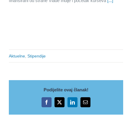
finansirani od strane Vlade Indije i početak kurseva
[...]
Aktuelne
,
Stipendije
Podijelite ovaj članak!
Facebook
X
LinkedIn
Email