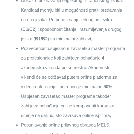
Dokaz o poznavanju engleskog ili francuskog jezika.
Kandidati moraju biti u mogućnosti pratiti predavanja
na oba jezika. Potpuno znanje jednog od jezika
(
C1/C2
) i sposobnost čitanja i razumijevanja drugog
jezika (
B1/B2
) su minimalni zahtjevi,
Posvećenost uspješnom završetku master programa
za profesionalce koji zahtijeva pohađanje
4
akademska vikenda po semestru. Akademski
vikendi će se održavati putem online platforme za
video konferencije i potrebno je minimalno
80%
Uspješan završetak master programa također
zahtijeva pohađanje online komponenti kursa za
učenje na daljinu, što završava online ispitima,
Popunjavanje online prijavnog obrasca MELS,