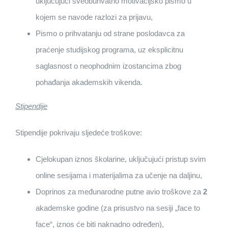
uključujući sveobuhvatno motivacijsko pismo u
kojem se navode razlozi za prijavu,
Pismo o prihvatanju od strane poslodavca za
praćenje studijskog programa, uz eksplicitnu
saglasnost o neophodnim izostancima zbog
pohađanja akademskih vikenda.
Stipendije
Stipendije pokrivaju sljedeće troškove:
Cjelokupan iznos školarine, uključujući pristup svim
online sesijama i materijalima za učenje na daljinu,
Doprinos za međunarodne putne avio troškove za
2
akademske godine (za prisustvo na sesiji „face to
face“, iznos će biti naknadno određen),