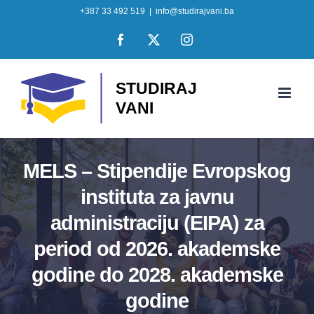
Skip
+387 33 492 519
|
info@studirajvani.ba
to
Facebook
X
Instagram
content
MELS – Stipendije Evropskog
instituta za javnu
administraciju (EIPA) za
period od 2026. akademske
godine do 2028. akademske
godine