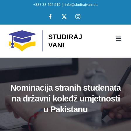
Skip
+387 33 492 519
|
info@studirajvani.ba
to
Facebook
X
Instagram
content
Nominacija stranih studenata
na državni koleđž umjetnosti
u Pakistanu