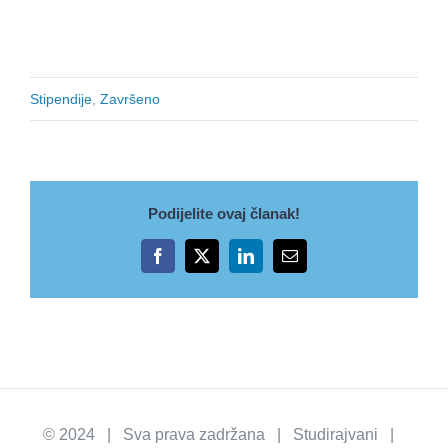
Stipendije
,
Završeno
Podijelite ovaj članak!
Facebook
X
LinkedIn
Email
© 2024 | Sva prava zadržana | Studirajvani |