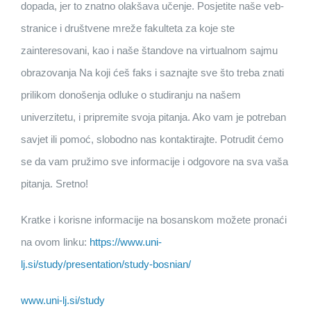
dopada, jer to znatno olakšava učenje. Posjetite naše veb-
stranice i društvene mreže fakulteta za koje ste
zainteresovani, kao i naše štandove na virtualnom sajmu
obrazovanja Na koji ćeš faks i saznajte sve što treba znati
prilikom donošenja odluke o studiranju na našem
univerzitetu, i pripremite svoja pitanja. Ako vam je potreban
savjet ili pomoć, slobodno nas kontaktirajte. Potrudit ćemo
se da vam pružimo sve informacije i odgovore na sva vaša
pitanja. Sretno!
Kratke i korisne informacije na bosanskom možete pronaći
na ovom linku:
https://www.uni-
lj.si/study/presentation/study-bosnian/
www.uni-lj.si/study