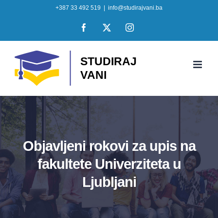
Skip
+387 33 492 519
|
info@studirajvani.ba
to
Facebook
X
Instagram
content
Objavljeni rokovi za upis na
fakultete Univerziteta u
Ljubljani