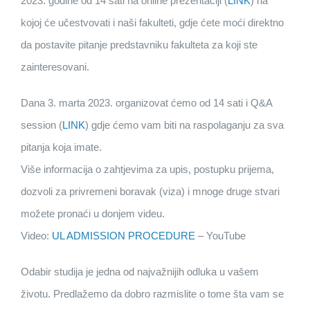
2023. godine od 14 sati na online prezentaciji (
LINK
) na
kojoj će učestvovati i naši fakulteti, gdje ćete moći direktno
da postavite pitanje predstavniku fakulteta za koji ste
zainteresovani.
Dana 3. marta 2023. organizovat ćemo od 14 sati i Q&A
session (
LINK
) gdje ćemo vam biti na raspolaganju za sva
pitanja koja imate.
Više informacija o zahtjevima za upis, postupku prijema,
dozvoli za privremeni boravak (viza) i mnoge druge stvari
možete pronaći u donjem videu.
Video:
UL ADMISSION PROCEDURE
– YouTube
Odabir studija je jedna od najvažnijih odluka u vašem
životu. Predlažemo da dobro razmislite o tome šta vam se