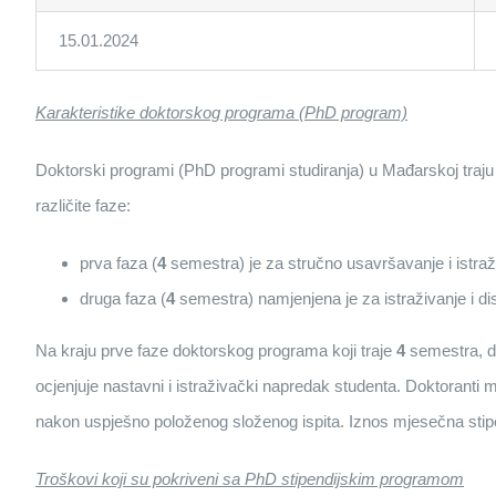
15.01.2024
Karakteristike doktorskog programa (PhD program)
Doktorski programi (PhD programi studiranja) u Mađarskoj traju 
različite faze:
prva faza (
4
semestra) je za stručno usavršavanje i istraž
druga faza (
4
semestra) namjenjena je za istraživanje i dis
Na kraju prve faze doktorskog programa koji traje
4
semestra, do
ocjenjuje nastavni i istraživački napredak studenta. Doktorant
nakon uspješno položenog složenog ispita. Iznos mjesečna stipen
Troškovi koji su pokriveni sa PhD stipendijskim programom