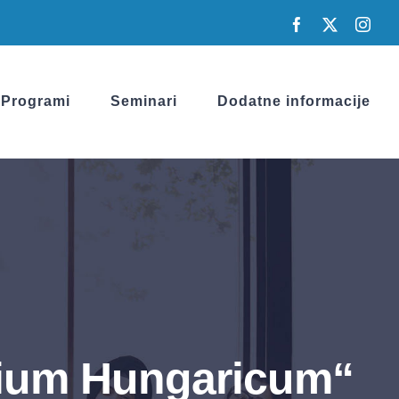
Facebook
X
Inst
Programi
Seminari
Dodatne informacije
ndium Hungaricum“