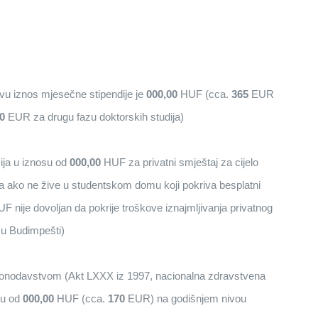
 iznos mjesečne stipendije je
000,00
HUF (cca.
365
EUR
0
EUR za drugu fazu doktorskih studija)
cija u iznosu od
000,00
HUF za privatni smještaj za cijelo
 da ako ne žive u studentskom domu koji pokriva besplatni
F nije dovoljan da pokrije troškove iznajmljivanja privatnog
 u Budimpešti)
onodavstvom (Akt LXXX iz 1997, nacionalna zdravstvena
su od
000,00
HUF (cca.
170
EUR) na godišnjem nivou