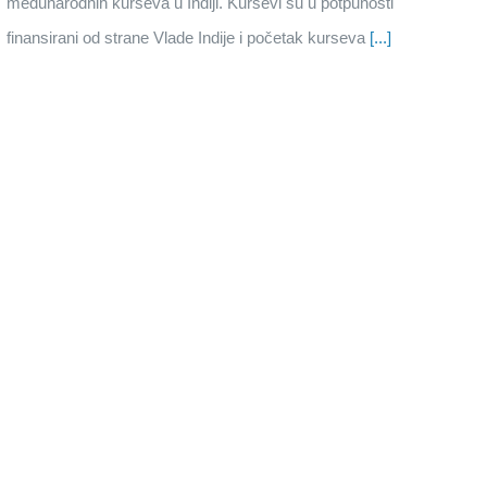
međunarodnih kurseva u Indiji. Kursevi su u potpunosti
finansirani od strane Vlade Indije i početak kurseva
[...]