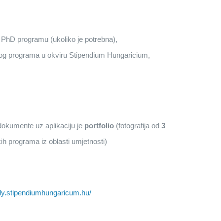
PhD programu (ukoliko je potrebna),
skog programa u okviru Stipendium Hungaricium,
dokumente uz aplikaciju je
portfolio
(fotografija od
3
h programa iz oblasti umjetnosti)
ply.stipendiumhungaricum.hu/