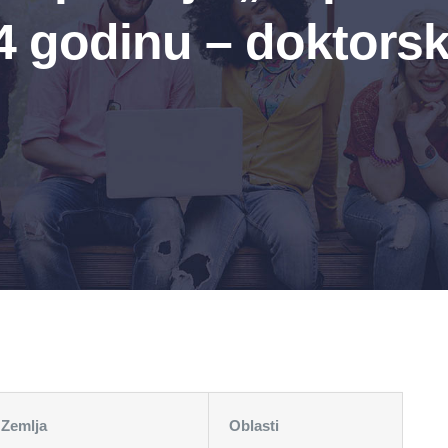
4 godinu – doktors
Zemlja
Oblasti