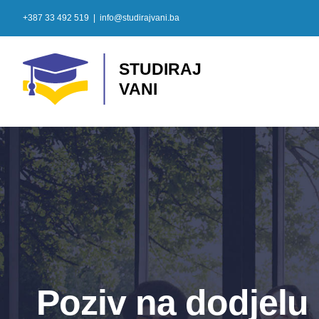
Skip
+387 33 492 519
|
info@studirajvani.ba
to
content
Poziv na dodjelu