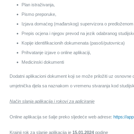
Plan istraživanja,
Pismo preporuke,
Izjava domaćeg (mađarskog) supervizora o predloženom 
Prepis ocjena i njegov prevod na jezik odabranog studij
Kopije identifikacionih dokumenata (pasoš/putovnica)
Prihvatanje izjave o online aplikaciji,
Medicinski dokumenti
Dodatni aplikacioni dokument koji se može priložiti uz osnovne 
umjetnička djela sa naznakom o vremenu stvaranja kod studijski
Način slanja aplikacija i rokovi za apliciranje
Online aplikacija se šalje preko sljedeće web adrese:
https://ap
Krajnji rok za slanje aplikacija je
15.01.2024
godine