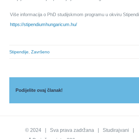
Više informacija o PhD studijskmom programu u okviru Stipend
https://stipendiumhungaricum.hu/
Stipendije
,
Završeno
Podijelite ovaj članak!
© 2024 | Sva prava zadržana | Studirajvani | I