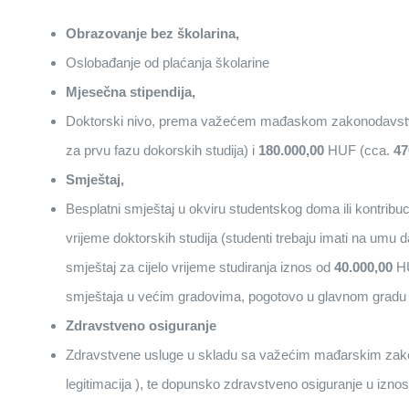
Obrazovanje bez školarina,
Oslobađanje od plaćanja školarine
Mjesečna stipendija,
Doktorski nivo, prema važećem mađaskom zakonodavstvu
za prvu fazu dokorskih studija) i
180.000,00
HUF (cca.
47
Smještaj,
Besplatni smještaj u okviru studentskog doma ili kontribu
vrijeme doktorskih studija (studenti trebaju imati na umu
smještaj za cijelo vrijeme studiranja iznos od
40.000,00
HU
smještaja u većim gradovima, pogotovo u glavnom gradu
Zdravstveno osiguranje
Zdravstvene usluge u skladu sa važećim mađarskim zak
legitimacija ), te dopunsko zdravstveno osiguranje u izno