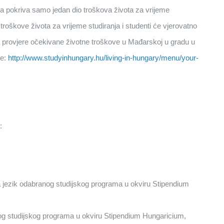
na pokriva samo jedan dio troškova života za vrijeme
troškove života za vrijeme studiranja i studenti će vjerovatno
da provjere očekivane životne troškove u Mađarskoj u gradu u
je:
http://www.studyinhungary.hu/living-in-hungary/menu/your-
:
a jezik odabranog studijskog programa u okviru Stipendium
nog studijskog programa u okviru Stipendium Hungaricium,