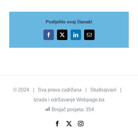
Podijelite ovaj članak!
Facebook
X
LinkedIn
Email
© 2024 | Sva prava zadržana | Studirajvani |
Izrada i održavanje
Webpage.ba
Brojač posjeta:
354
Facebook
X
Instagram