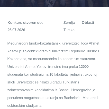
Konkurs otvoren do:
Zemlja
Oblasti
26.07.2026
Turska
Međunarodni tursko-kazahstanski univerzitet Hoca Ahmet
Yesevi je zajednički državni univerzitet Republike Turske i
Kazahstana, sa međunarodnim i autonomnim statusom.
Univerzitet Ahmet Yesevi trenutno ima preko
12000
studenata koji studiraju na
10
fakulteta i jednoj strukovnoj
školi. Univerzitet se nalazi u gradu Turkistan i
zainteresovanim kandidatima iz Bosne i Hercegovine je
ponuđena mogućnost studiranja na Bachelor's, Master's i
doktorskim studijama.