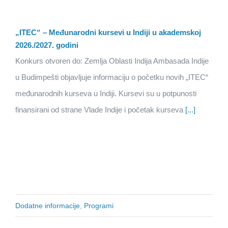
„ITEC“ – Međunarodni kursevi u Indiji u akademskoj
2026./2027. godini
Konkurs otvoren do: Zemlja Oblasti Indija Ambasada Indije
u Budimpešti objavljuje informaciju o početku novih „ITEC“
međunarodnih kurseva u Indiji. Kursevi su u potpunosti
finansirani od strane Vlade Indije i početak kurseva
[...]
Dodatne informacije
,
Programi