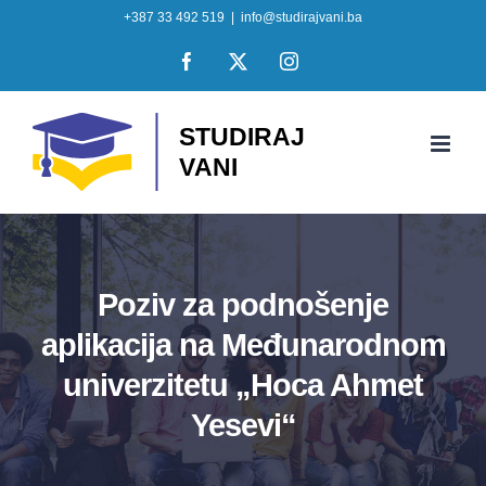
Skip
+387 33 492 519
|
info@studirajvani.ba
to
Facebook
X
Instagram
content
Poziv za podnošenje
aplikacija na Međunarodnom
univerzitetu „Hoca Ahmet
Yesevi“