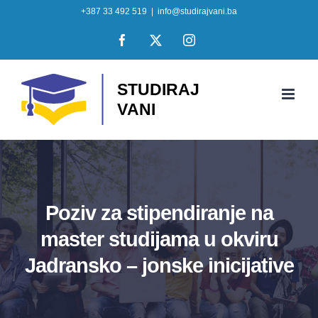
Skip
+387 33 492 519
|
info@studirajvani.ba
to
Facebook
X
Instagram
content
Poziv za stipendiranje na
master studijama u okviru
Jadransko – jonske inicijative