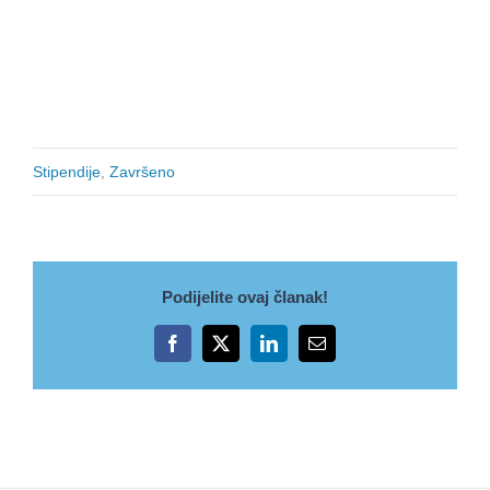
Stipendije
,
Završeno
Podijelite ovaj članak!
Facebook
X
LinkedIn
Email