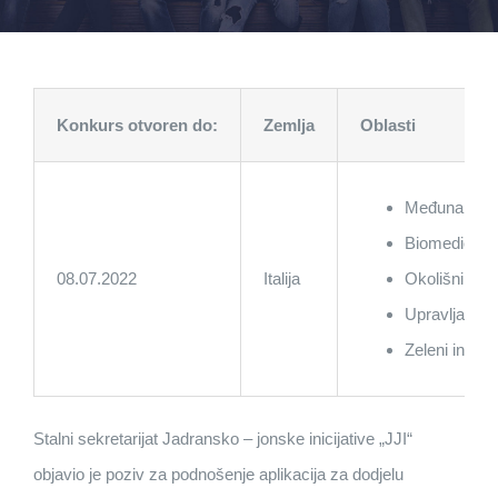
Konkurs otvoren do:
Zemlja
Oblasti
Međunarodna 
Biomedicinski
08.07.2022
Italija
Okolišni inžin
Upravljanje 
Zeleni industr
Stalni sekretarijat Jadransko – jonske inicijative „JJI“
objavio je poziv za podnošenje aplikacija za dodjelu