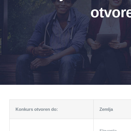
otvor
Konkurs otvoren do:
Zemlja
Slovenija