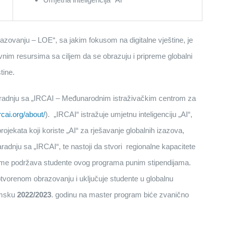
zovanju – LOE“, sa jakim fokusom na digitalne vještine, je
im resursima sa ciljem da se obrazuju i pripreme globalni
tine.
e saradnju sa „IRCAI – Međunarodnim istraživačkim centrom za
ircai.org/about/
). „IRCAI“ istražuje umjetnu inteligenciju „AI“,
projekata koji koriste „AI“ za rješavanje globalnih izazova,
radnju sa „IRCAI“, te nastoji da stvori regionalne kapacitete
tome podržava studente ovog programa punim stipendijama.
tvorenom obrazovanju i uključuje studente u globalnu
emsku
2022/2023
. godinu na master program biće zvanično