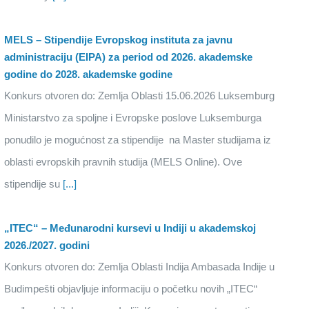
MELS – Stipendije Evropskog instituta za javnu
administraciju (EIPA) za period od 2026. akademske
godine do 2028. akademske godine
Konkurs otvoren do: Zemlja Oblasti 15.06.2026 Luksemburg
Ministarstvo za spoljne i Evropske poslove Luksemburga
ponudilo je mogućnost za stipendije na Master studijama iz
oblasti evropskih pravnih studija (MELS Online). Ove
stipendije su
[...]
„ITEC“ – Međunarodni kursevi u Indiji u akademskoj
2026./2027. godini
Konkurs otvoren do: Zemlja Oblasti Indija Ambasada Indije u
Budimpešti objavljuje informaciju o početku novih „ITEC“