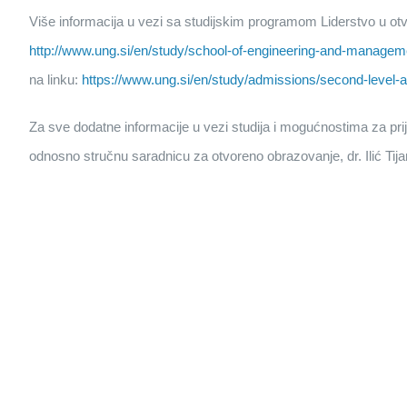
Više informacija u vezi sa studijskim programom Liderstvo u o
http://www.ung.si/en/study/school-of-engineering-and-manage
na linku:
https://www.ung.si/en/study/admissions/second-level-
Za sve dodatne informacije u vezi studija i mogućnostima za prija
odnosno stručnu saradnicu za otvoreno obrazovanje, dr. Ilić Tij