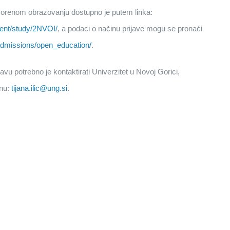
tvorenom obrazovanju dostupno je putem linka:
ment/study/2NVOI/
, a podaci o načinu prijave mogu se pronaći
admissions/open_education/
.
vu potrebno je kontaktirati Univerzitet u Novoj Gorici,
anu:
tijana.ilic@ung.si
.