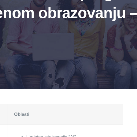
enom obrazovanju 
Oblasti
Umjetna inteligencija “AI”