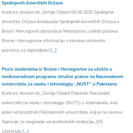
Sjedinjenih Američkih Država
Konkurs otvoren do: Zemlja Oblasti 06.08.2026 Sjedinjene
Američke Države Ambasada Sjedinjenih Američkih Država u
Bosni i Hercegovini dostavila je Ministarstvu civilnih poslova
Bosne i Hercegovine informaciju o trenutno otvorenim
pozivima za stipendijske
[...]
Poziv studentima iz Bosne i Hercegovine za učešće u
međunarodnom programu stručne prakse na Nacionalnom
univerzitetu za nauku i tehnologiju „NUST“ u Pakistanu
Konkurs otvoren do: Zemlja Oblasti Pakistan Nacionalni
univerzitet za nauku i tehnologiju (NUTS) u Islamabadu, kao
jedan od prestižnih Pakistanskih univerziteta, koji je na osnovu
Agencije za rangiranje visokoškolskih institucija „QS
University
[...]