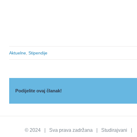
Aktuelne
,
Stipendije
Podijelite ovaj članak!
© 2024 | Sva prava zadržana | Studirajvani | I