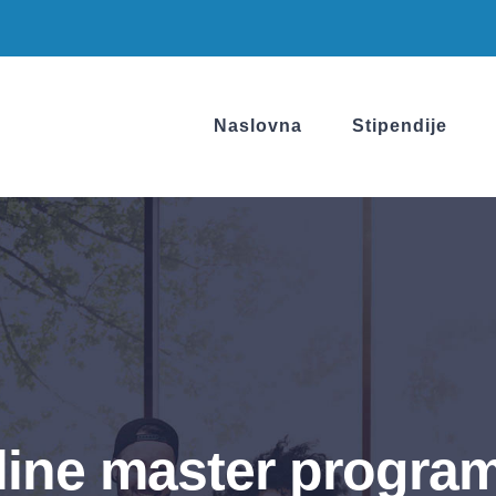
Naslovna
Stipendije
nline master program