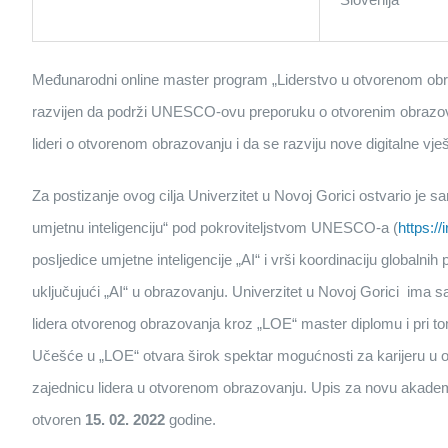
Međunarodni online master program „Liderstvo u otvorenom obra
razvijen da podrži UNESCO-ovu preporuku o otvorenim obrazovn
lideri o otvorenom obrazovanju i da se razviju nove digitalne vješ
Za postizanje ovog cilja Univerzitet u Novoj Gorici ostvario j
umjetnu inteligenciju“ pod pokroviteljstvom UNESCO-a (
https://
posljedice umjetne inteligencije „AI“ i vrši koordinaciju globalnih 
uključujući „AI“ u obrazovanju. Univerzitet u Novoj Gorici ima sa
lidera otvorenog obrazovanja kroz „LOE“ master diplomu i pri 
Učešće u „LOE“ otvara širok spektar mogućnosti za karijeru u o
zajednicu lidera u otvorenom obrazovanju. Upis za novu akad
otvoren
15. 02. 2022
godine.