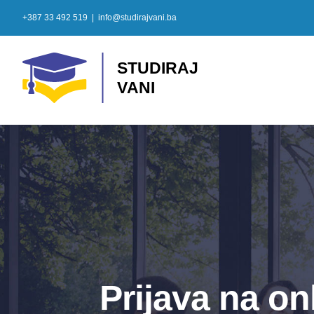
Skip
+387 33 492 519
|
info@studirajvani.ba
to
content
Prijava na o