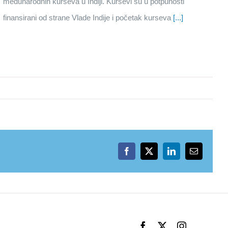
međunarodnih kurseva u Indiji. Kursevi su u potpunosti
finansirani od strane Vlade Indije i početak kurseva
[...]
Facebook
X
LinkedIn
Email
Facebook
X
Instagram