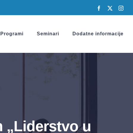
Facebook
X
Inst
Programi
Seminari
Dodatne informacije
 „Liderstvo u