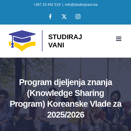
Skip
+387 33 492 519
|
info@studirajvani.ba
to
Facebook
X
Instagram
content
Program djeljenja znanja
(Knowledge Sharing
Program) Koreanske Vlade za
2025/2026