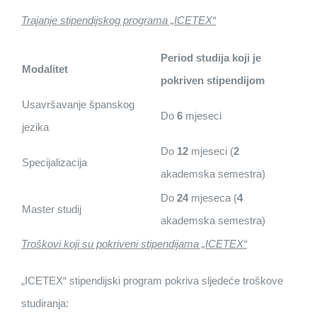
Trajanje stipendijskog programa „ICETEX“
Period studija koji je
Modalitet
pokriven stipendijom
Usavršavanje španskog
Do
6
mjeseci
jezika
Do
12
mjeseci (
2
Specijalizacija
akademska semestra)
Do
24
mjeseca (
4
Master studij
akademska semestra)
Troškovi koji su pokriveni stipendijama „ICETEX“
„ICETEX“ stipendijski program pokriva sljedeće troškove
studiranja: