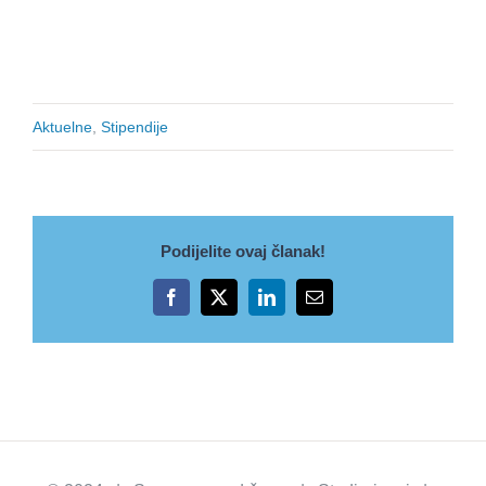
Aktuelne
,
Stipendije
Podijelite ovaj članak!
Facebook
X
LinkedIn
Email