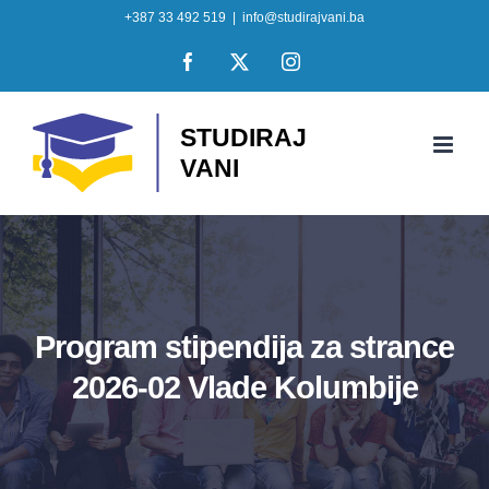
Skip
+387 33 492 519
|
info@studirajvani.ba
to
Facebook
X
Instagram
content
Program stipendija za strance
2026-02 Vlade Kolumbije