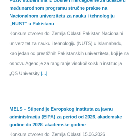
Poziv studentima iz Bosne i Hercegovine za učešće u
međunarodnom programu stručne prakse na
Nacionalnom univerzitetu za nauku i tehnologiju
„NUST“ u Pakistanu
Konkurs otvoren do: Zemlja Oblasti Pakistan Nacionalni
univerzitet za nauku i tehnologiju (NUTS) u Islamabadu,
kao jedan od prestižnih Pakistanskih univerziteta, koji je na
osnovu Agencije za rangiranje visokoškolskih institucija
„QS University
[...]
MELS – Stipendije Evropskog instituta za javnu
administraciju (EIPA) za period od 2026. akademske
godine do 2028. akademske godine
Konkurs otvoren do: Zemlja Oblasti 15.06.2026