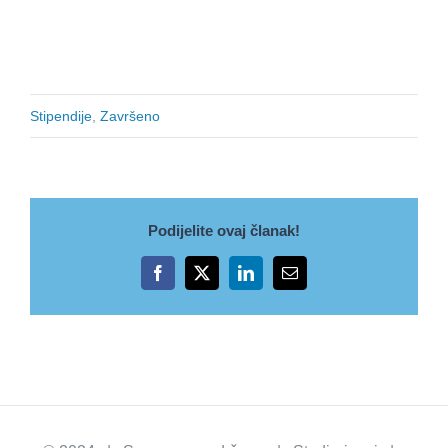
Stipendije
,
Završeno
Podijelite ovaj članak!
Facebook
X
LinkedIn
Email