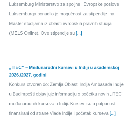
Luksemburg Ministarstvo za spoljne i Evropske poslove
Luksemburga ponudilo je mogućnost za stipendije na
Master studijama iz oblasti evropskih pravnih studija
(MELS Online). Ove stipendije su
[...]
„ITEC“ – Međunarodni kursevi u Indiji u akademskoj
2026./2027. godini
Konkurs otvoren do: Zemlja Oblasti Indija Ambasada Indije
u Budimpešti objavljuje informaciju o početku novih „ITEC“
međunarodnih kurseva u Indiji. Kursevi su u potpunosti
finansirani od strane Vlade Indije i početak kurseva
[...]