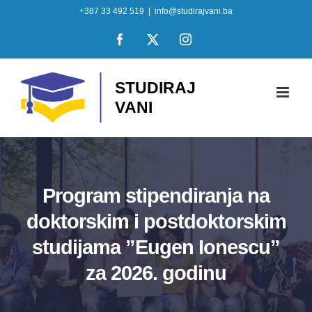
Skip
+387 33 492 519
|
info@studirajvani.ba
to
Facebook
X
Instagram
content
Program stipendiranja na
doktorskim i postdoktorskim
studijama ”Eugen Ionescu”
za 2026. godinu