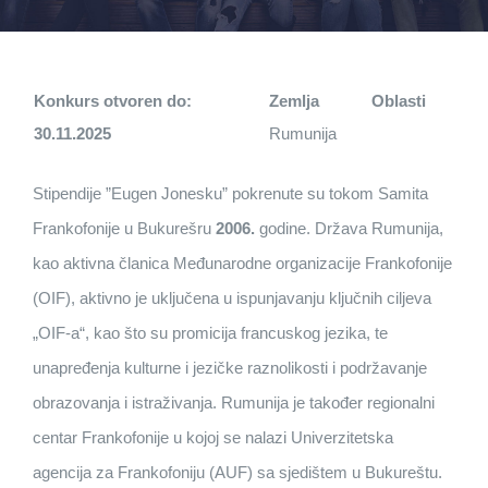
Konkurs otvoren do:
Zemlja
Oblasti
30.11.2025
Rumunija
Stipendije ”Eugen Jonesku” pokrenute su tokom Samita
Frankofonije u Bukurešru
2006.
godine. Država Rumunija,
kao aktivna članica Međunarodne organizacije Frankofonije
(OIF), aktivno je uključena u ispunjavanju ključnih ciljeva
„OIF-a“, kao što su promicija francuskog jezika, te
unapređenja kulturne i jezičke raznolikosti i podržavanje
obrazovanja i istraživanja. Rumunija je također regionalni
centar Frankofonije u kojoj se nalazi Univerzitetska
agencija za Frankofoniju (AUF) sa sjedištem u Bukureštu.