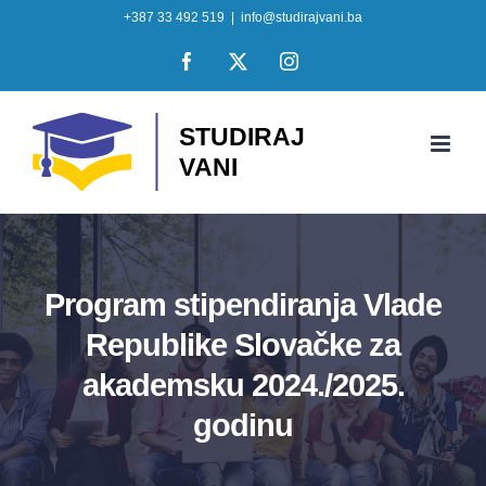
Skip
+387 33 492 519
|
info@studirajvani.ba
to
Facebook
X
Instagram
content
Program stipendiranja Vlade
Republike Slovačke za
akademsku 2024./2025.
godinu