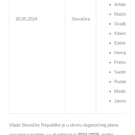
Arhitektura
Mašinstvo
30.05.2024
Slovačka
Građevina
Kibernetik
Elektrotehn
Hemija,
Prehrambe
Saobraćaj
Rudarstvo
Medicina,
Javno zdr
Vlada Slovačke Republike je u okviru dugoročnog plana
razvojne saradnje, i u akademskoj
2024./2025
. godini