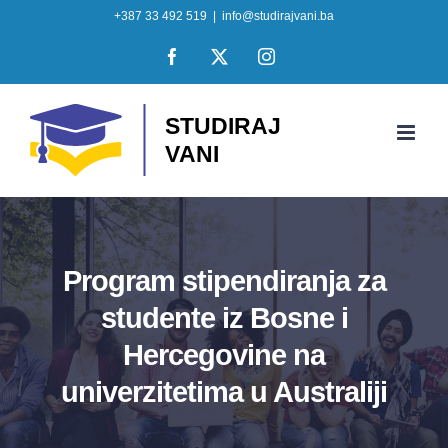
Skip
+387 33 492 519
|
info@studirajvani.ba
to
Facebook
X
Instagram
content
Program stipendiranja za
studente iz Bosne i
Hercegovine na
univerzitetima u Australiji