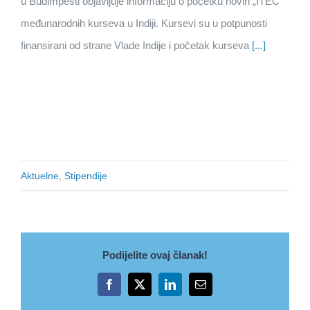
u Budimpešti objavljuje informaciju o početku novih „ITEC“
međunarodnih kurseva u Indiji. Kursevi su u potpunosti
finansirani od strane Vlade Indije i početak kurseva
[...]
Aktuelne
,
Stipendije
Podijelite ovaj članak!
Facebook
X
LinkedIn
Email