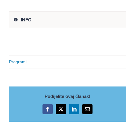
INFO
Programi
Podijelite ovaj članak!
Facebook
X
LinkedIn
Email