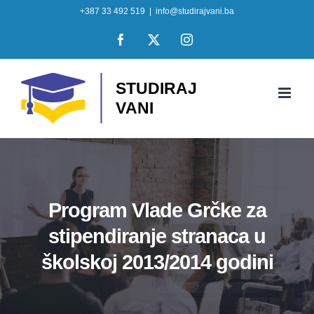
Skip
+387 33 492 519
|
info@studirajvani.ba
to
Facebook
X
Instagram
content
Program Vlade Grčke za
stipendiranje stranaca u
školskoj 2013/2014 godini