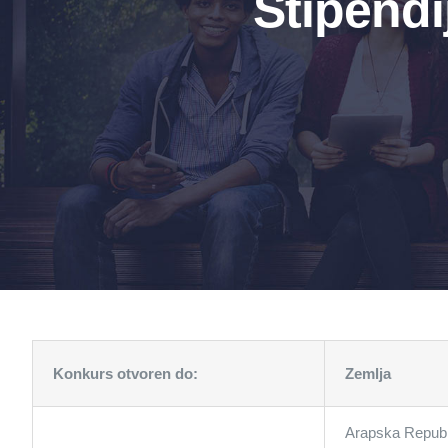
Stipendi
Konkurs otvoren do:
Zemlja
Arapska Republ