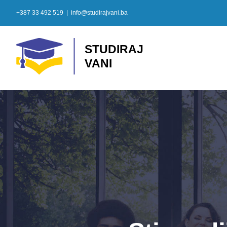
Skip
+387 33 492 519
|
info@studirajvani.ba
to
content