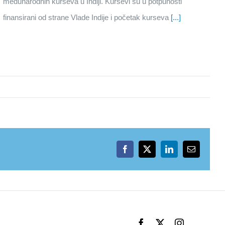
međunarodnih kurseva u Indiji. Kursevi su u potpunosti
finansirani od strane Vlade Indije i početak kurseva
[...]
Facebook
X
LinkedIn
Email
Facebook
X
Instagram