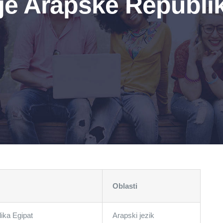
je Arapske Republi
Oblasti
ika Egipat
Arapski jezik