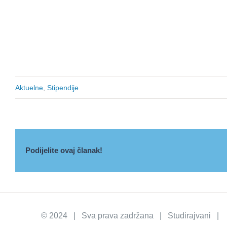
Aktuelne
,
Stipendije
Podijelite ovaj članak!
© 2024 | Sva prava zadržana | Studirajvani | I