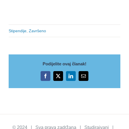
Stipendije
,
Završeno
Podijelite ovaj članak!
Facebook
X
LinkedIn
Email
© 2024 | Sva prava zadržana | Studirajvani |