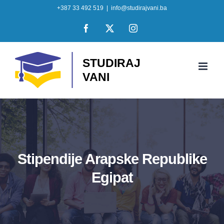
Skip
+387 33 492 519
|
info@studirajvani.ba
to
Facebook
X
Instagram
content
Stipendije Arapske Republike
Egipat