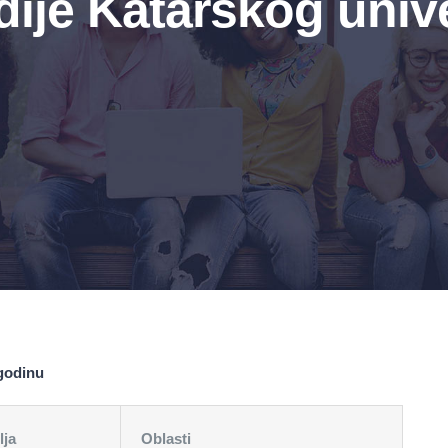
dije Katarskog unive
 godinu
lja
Oblasti