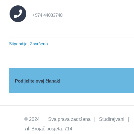
+974 44033748
Stipendije
,
Završeno
Podijelite ovaj članak!
© 2024 | Sva prava zadržana | Studirajvani | I
Brojač posjeta:
714