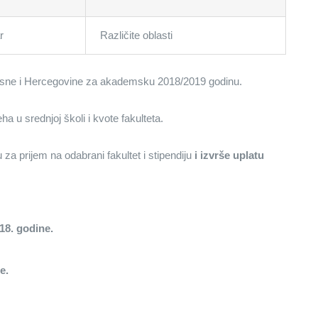
r
Različite oblasti
iz Bosne i Hercegovine za akademsku 2018/2019 godinu.
a u srednjoj školi i kvote fakulteta.
u za prijem na odabrani fakultet i stipendiju
i izvrše uplatu
18. godine.
e.