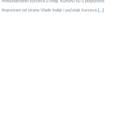
međunarodnih kurseva u Indiji. Kursevi su u potpunosti
finansirani od strane Vlade Indije i početak kurseva
[...]