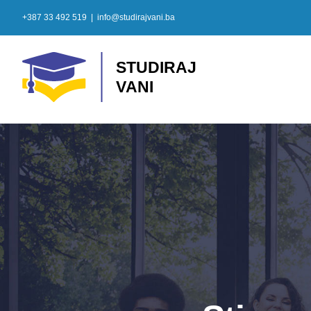
Skip
+387 33 492 519
|
info@studirajvani.ba
to
content