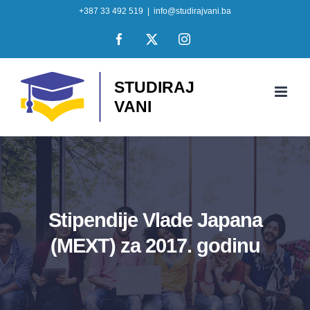
Skip
+387 33 492 519
|
info@studirajvani.ba
to
Facebook
X
Instagram
content
Stipendije Vlade Japana
(MEXT) za 2017. godinu