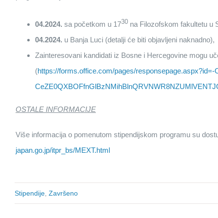
30
04.2024.
sa početkom u 17
na Filozofskom fakultetu u 
04.2024.
u Banja Luci (detalji će biti objavljeni naknadno),
Zainteresovani kandidati iz Bosne i Hercegovine mogu u
(
https://forms.office.com/pages/responsepage.aspx?id
CeZE0QXBOFfnGlBzNMihBlnQRVNWR8NZUMlVENTJ
OSTALE INFORMACIJE
Više informacija o pomenutom stipendijskom programu su dostu
japan.go.jp/itpr_bs/MEXT.html
Stipendije
,
Završeno