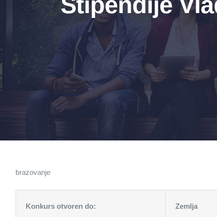
Stipendije Vl
brazovanje
Konkurs otvoren do:
Zemlja