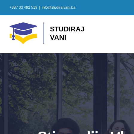
Skip
+387 33 492 519
|
info@studirajvani.ba
to
content