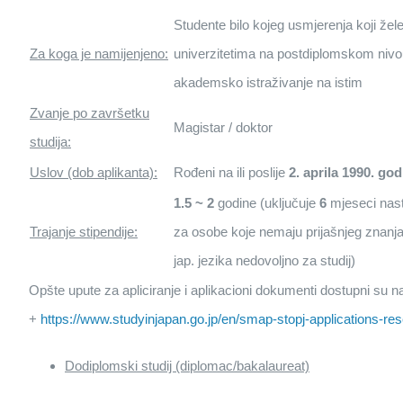
Studente bilo kojeg usmjerenja koji žel
Za koga je namijenjeno:
univerzitetima na postdiplomskom nivou
akademsko istraživanje na istim
Zvanje po završetku
Magistar / doktor
studija:
Uslov (dob aplikanta):
Rođeni na ili poslije
2. aprila 1990. god
1.5 ~ 2
godine (uključuje
6
mjeseci nast
Trajanje stipendije:
za osobe koje nemaju prijašnjeg znanja je
jap. jezika nedovoljno za studij)
Opšte upute za apliciranje i aplikacioni dokumenti dostupni su n
+
https://www.studyinjapan.go.jp/en/smap-stopj-applications-re
Dodiplomski studij (diplomac/bakalaureat)