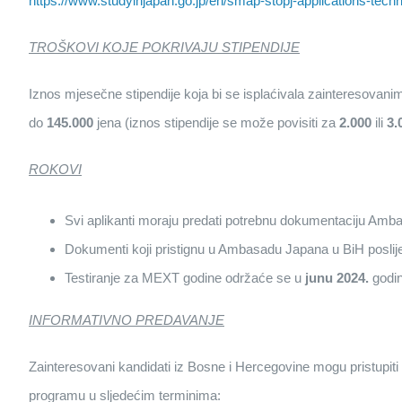
https://www.studyinjapan.go.jp/en/smap-stopj-applications-tech
TROŠKOVI KOJE POKRIVAJU STIPENDIJE
Iznos mjesečne stipendije koja bi se isplaćivala zainteresovan
do
145.000
jena (iznos stipendije se može povisiti za
2.000
ili
3.
ROKOVI
Svi aplikanti moraju predati potrebnu dokumentaciju Am
Dokumenti koji pristignu u Ambasadu Japana u BiH poslij
Testiranje za MEXT godine održaće se u
junu 2024.
godine
INFORMATIVNO PREDAVANJE
Zainteresovani kandidati iz Bosne i Hercegovine mogu pristupi
programu u sljedećim terminima: