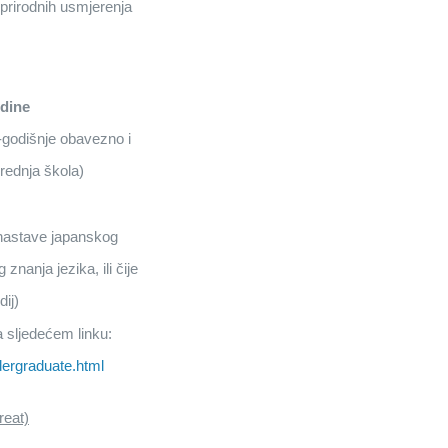
 prirodnih usmjerenja
odine
-godišnje obavezno i
rednja škola)
 nastave japanskog
znanja jezika, ili čije
dij)
a sljedećem linku:
dergraduate.html
reat)