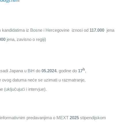
nology.html
im kandidatima iz Bosne i Hercegovine iznosi od
117.000
jena
000
jena, zavisno o regiji)
h
basadi Japana u BiH do
05.2024.
godine do
17
,
e ovog datuma neće se uzimati u razmatranje,
 (uključujući i intervjue).
ti informativnim predavanjima o MEXT
2025
stipendijskom