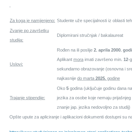
Za koga je namijenjeno:
Studente uže specijalnosti iz oblasti t
Zvanje po završetku
Diplomirani stručnjak / bakalaureat
studija:
Rođen na ili poslije
2. aprila 2000. god
Aplikant
mora
imati završeno min.
12
-
Uslovi:
sekundarno obrazovanje (osnovna i sre
najkasnije
do marta
2025.
godine
Oko
5
godina (uključuje godinu dana n
Trajanje stipendije:
jezika za osobe koje nemaju prijašnjeg zn
znanje jap. jezika nedovoljno za studij)
Opšte upute za apliciranje i aplikacioni dokumenti dostupni su n