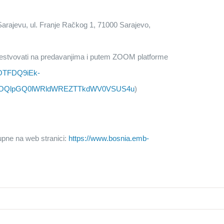
Sarajevu, ul. Franje Račkog 1, 71000 Sarajevo,
čestvovati na predavanjima i putem ZOOM platforme
=-OTFDQ9iEk-
OQlpGQ0lWRldWREZTTkdWV0VSUS4u
)
pne na web stranici:
https://www.bosnia.emb-