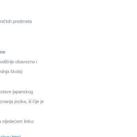
ehničkih predmeta
ine
godišnje obavezno i
dnja škola)
astave japanskog
anja jezika, ili čije je
a sljedećem linku: