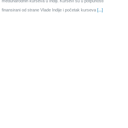
međunarodnih kurseva u Indiji. Kursevi su u potpunosti
finansirani od strane Vlade Indije i početak kurseva
[...]