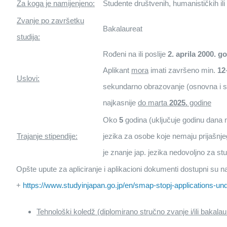
Za koga je namijenjeno:
Studente društvenih, humanističkih ili
Zvanje po završetku
Bakalaureat
studija:
Rođeni na ili poslije
2. aprila 2000. g
Aplikant
mora
imati završeno min.
12
Uslovi:
sekundarno obrazovanje (osnovna i s
najkasnije
do marta
2025.
godine
Oko
5
godina (uključuje godinu dana
Trajanje stipendije:
jezika za osobe koje nemaju prijašnjeg 
je znanje jap. jezika nedovoljno za stu
Opšte upute za apliciranje i aplikacioni dokumenti dostupni su n
+
https://www.studyinjapan.go.jp/en/smap-stopj-applications-un
Tehnološki koledž (diplomirano stručno zvanje i/ili bakalau