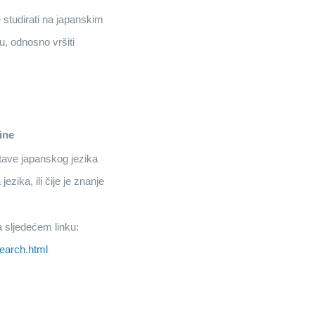
e studirati na japanskim
, odnosno vršiti
ine
ave japanskog jezika
zika, ili čije je znanje
a sljedećem linku:
search.html