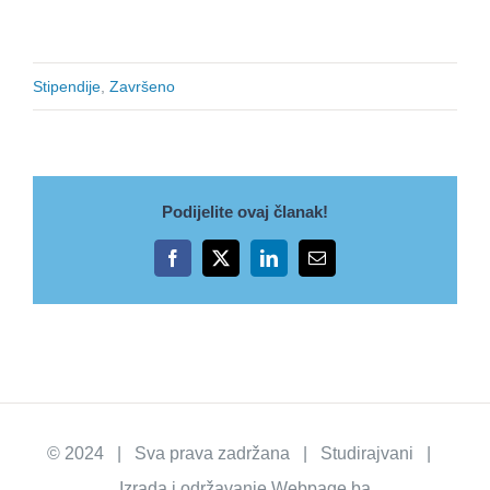
Stipendije
,
Završeno
Podijelite ovaj članak!
Facebook
X
LinkedIn
Email
© 2024 | Sva prava zadržana | Studirajvani |
Izrada i održavanje
Webpage.ba