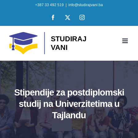
Skip
+387 33 492 519
|
info@studirajvani.ba
to
Facebook
X
Instagram
content
Stipendije za postdiplomski
studij na Univerzitetima u
Tajlandu