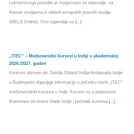
Luksemburga ponudilo je mogućnost za stipendije na
Master studijama iz oblasti evropskih pravnih studija
(MELS Online). Ove stipendije su
[...]
„ITEC“ – Međunarodni kursevi u Indiji u akademskoj
2026./2027. godini
Konkurs otvoren do: Zemlja Oblasti Indija Ambasada Indije
u Budimpešti objavljuje informaciju o početku novih „ITEC“
međunarodnih kurseva u Indiji. Kursevi su u potpunosti
finansirani od strane Vlade Indije i početak kurseva
[...]