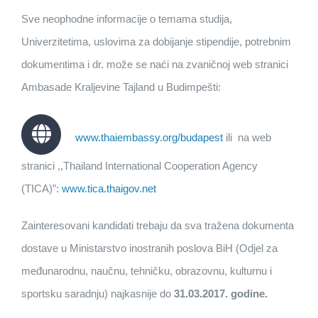
Sve neophodne informacije o temama studija,
Univerzitetima, uslovima za dobijanje stipendije, potrebnim
dokumentima i dr. može se naći na zvaničnoj web stranici
Ambasade Kraljevine Tajland u Budimpešti:
www.thaiembassy.org/budapest
ili na web
stranici ,,Thailand International Cooperation Agency
(TICA)”:
www.tica.thaigov.net
Zainteresovani kandidati trebaju da sva tražena dokumenta
dostave u Ministarstvo inostranih poslova BiH (Odjel za
međunarodnu, naučnu, tehničku, obrazovnu, kulturnu i
sportsku saradnju) najkasnije do
31.03.2017. godine.