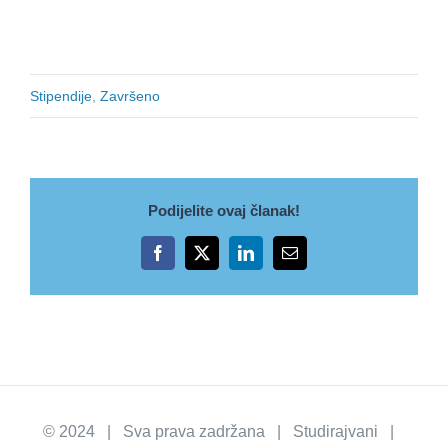
Stipendije
,
Završeno
Podijelite ovaj članak!
Facebook
X
LinkedIn
Email
© 2024 | Sva prava zadržana | Studirajvani |