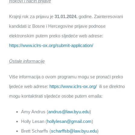
Rokovi i način prijave
Krajnji rok za prijavu je
31.01.2024.
godine. Zainteresovani
kandidati iz Bosne i Hercegovine prijave podnose
elektronskim putem preko sljedeće web adrese:
https://www.iclrs-ox.org/submit-application/
Ostale informacije
Više informacija o ovom programu mogu se pronaći preko
ljedeće web adrese:
https://www.iclrs-ox.org/
ili se direktno
mogu kontaktirati sljedeće osobe putem emaila:
Amy Andrus (
andrus@law.byu.edu
)
Holly Lesan (
hollylesan@gmail.com
)
Brett Scharffs (
scharffsb@law.byu.edu
)