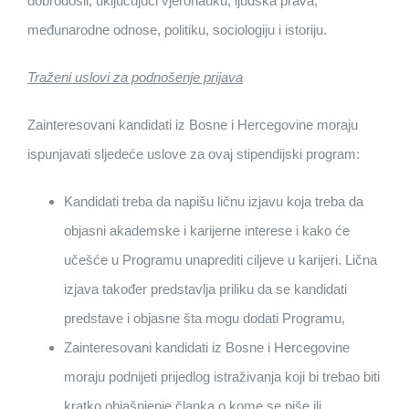
dobrodošli, uključujući vjeronauku, ljudska prava,
međunarodne odnose, politiku, sociologiju i istoriju.
Traženi uslovi za podnošenje prijava
Zainteresovani kandidati iz Bosne i Hercegovine moraju
ispunjavati sljedeće uslove za ovaj stipendijski program:
Kandidati treba da napišu ličnu izjavu koja treba da
objasni akademske i karijerne interese i kako će
učešće u Programu unaprediti ciljeve u karijeri. Lična
izjava također predstavlja priliku da se kandidati
predstave i objasne šta mogu dodati Programu,
Zainteresovani kandidati iz Bosne i Hercegovine
moraju podnijeti prijedlog istraživanja koji bi trebao biti
kratko objašnjenje članka o kome se piše ili