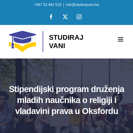
Skip
+387 33 492 519
|
info@studirajvani.ba
to
Facebook
X
Instagram
content
Stipendijski program druženja
mladih naučnika o religiji i
vladavini prava u Oksfordu