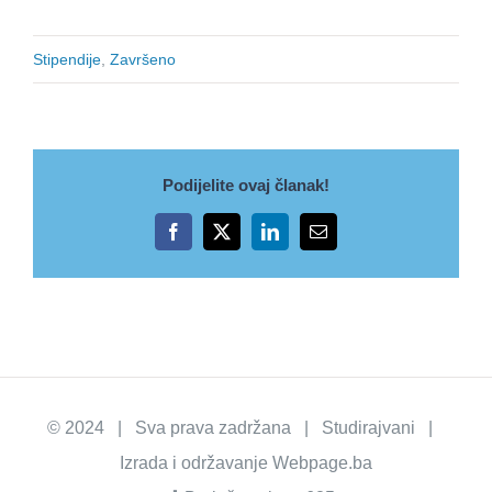
Stipendije
,
Završeno
Podijelite ovaj članak!
Facebook
X
LinkedIn
Email
© 2024 | Sva prava zadržana | Studirajvani |
Izrada i održavanje
Webpage.ba