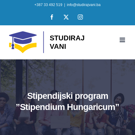
Skip
+387 33 492 519
|
info@studirajvani.ba
to
Facebook
X
Instagram
content
Stipendijski program
”Stipendium Hungaricum”