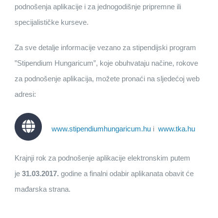
podnošenja aplikacije i za jednogodišnje pripremne ili
specijalističke kurseve.
Za sve detalje informacije vezano za stipendijski program
”Stipendium Hungaricum”, koje obuhvataju načine, rokove
za podnošenje aplikacija, možete pronaći na sljedećoj web
adresi:
www.stipendiumhungaricum.hu
i
www.tka.hu
Krajnji rok za podnošenje aplikacije elektronskim putem
je
31.03.2017.
godine a finalni odabir aplikanata obavit će
mađarska strana.