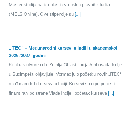
Master studijama iz oblasti evropskih pravnih studija
(MELS Online). Ove stipendije su
[...]
„ITEC“ – Međunarodni kursevi u Indiji u akademskoj
2026./2027. godini
Konkurs otvoren do: Zemlja Oblasti Indija Ambasada Indije
u Budimpešti objavljuje informaciju o početku novih „ITEC“
međunarodnih kurseva u Indiji. Kursevi su u potpunosti
finansirani od strane Vlade Indije i početak kurseva
[...]