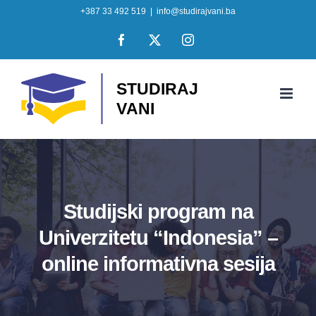
Skip
+387 33 492 519
|
info@studirajvani.ba
to
Facebook
X
Instagram
content
Studijski program na
Univerzitetu “Indonesia” –
online informativna sesija