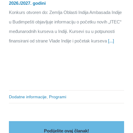
2026./2027. godini
Konkurs otvoren do: Zemlja Oblasti Indija Ambasada Indije
u Budimpešti objavljuje informaciju o početku novih „ITEC“
međunarodnih kurseva u Indiji. Kursevi su u potpunosti
finansirani od strane Vlade Indije i početak kurseva
[...]
Dodatne informacije
,
Programi
Podijelite ovaj članak!