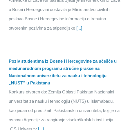
Američke Države Ambasada Sjedinjenih Američkih Država
u Bosni i Hercegovini dostavila je Ministarstvu civilnih
poslova Bosne i Hercegovine informaciju o trenutno
otvorenim pozivima za stipendijske
[...]
Poziv studentima iz Bosne i Hercegovine za učešće u
međunarodnom programu stručne prakse na
Nacionalnom univerzitetu za nauku i tehnologiju
„NUST“ u Pakistanu
Konkurs otvoren do: Zemlja Oblasti Pakistan Nacionalni
univerzitet za nauku i tehnologiju (NUTS) u Islamabadu,
kao jedan od prestižnih Pakistanskih univerziteta, koji je na
osnovu Agencije za rangiranje visokoškolskih institucija
„QS University
[...]