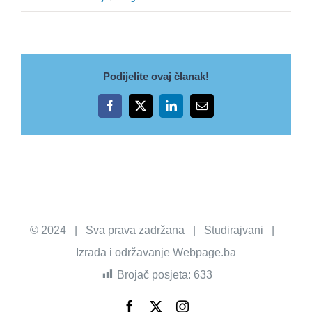
Podijelite ovaj članak!
Facebook
X
LinkedIn
Email
© 2024 | Sva prava zadržana | Studirajvani |
Izrada i održavanje
Webpage.ba
Brojač posjeta:
633
Facebook
X
Instagram