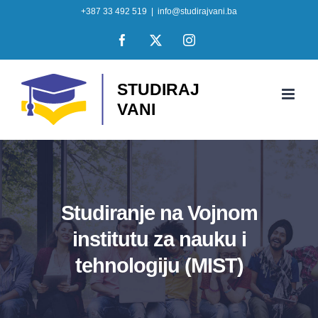
Skip
+387 33 492 519
|
info@studirajvani.ba
to
Facebook
X
Instagram
content
Studiranje na Vojnom
institutu za nauku i
tehnologiju (MIST)