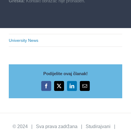
Greška:
Kontakt obrazac nije pronađen.
University News
Podijelite ovaj članak!
Facebook
X
LinkedIn
Email
© 2024 | Sva prava zadržana | Studirajvani |