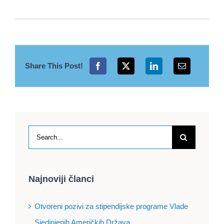
Share This Post!
Search
for:
Najnoviji članci
Otvoreni pozivi za stipendijske programe Vlade
Sjedinjenih Američkih Država