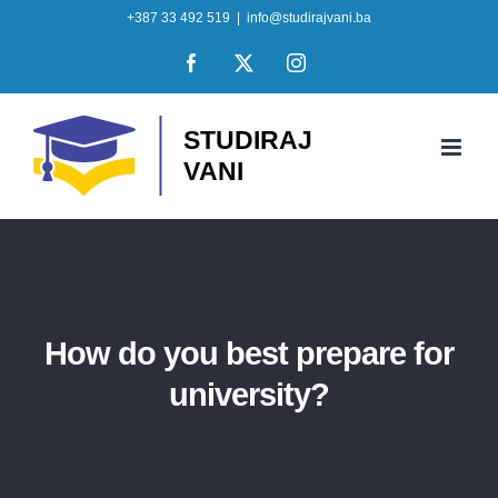
Skip
+387 33 492 519
|
info@studirajvani.ba
to
Facebook
X
Instagram
content
How do you best prepare for
university?