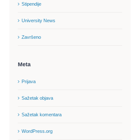
Stipendije
University News
Završeno
Meta
Prijava
Sažetak objava
Sažetak komentara
WordPress.org