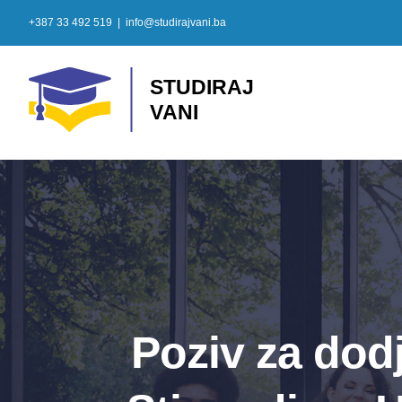
Skip
+387 33 492 519
|
info@studirajvani.ba
to
content
Poziv za dod