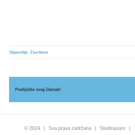
Stipendije
,
Završeno
Podijelite ovaj članak!
© 2024 | Sva prava zadržana | Studirajvani | I