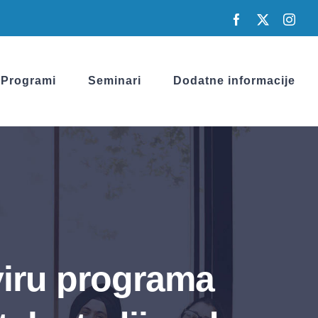
Facebook
X
Inst
Programi
Seminari
Dodatne informacije
viru programa