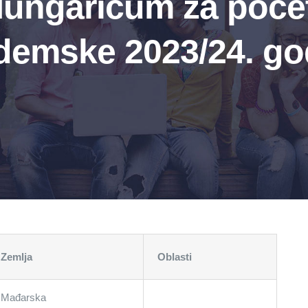
ungaricum za počet
demske 2023/24. go
Zemlja
Oblasti
Mađarska