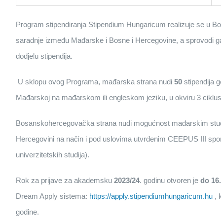
Program stipendiranja Stipendium Hungaricum realizuje se u Bos
saradnje između Mađarske i Bosne i Hercegovine, a sprovodi ga 
dodjelu stipendija.
U sklopu ovog Programa, mađarska strana nudi
50
stipendija 
Mađarskoj na mađarskom ili engleskom jeziku, u okviru 3 ciklusa
Bosanskohercegovačka strana nudi mogućnost mađarskim student
Hercegovini na način i pod uslovima utvrđenim CEEPUS III sp
univerzitetskih studija).
Rok za prijave za akademsku
2023/24
. godinu otvoren je
do 16.
Dream Apply sistema:
https://apply.stipendiumhungaricum.hu
, 
godine.