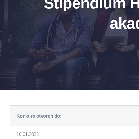
Stipendium H
aka
Konkurs otvoren do:
16.01.2023