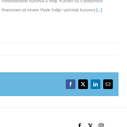
međunarodnih kurseva u Indiji. Kursevi su u potpunosti
finansirani od strane Vlade Indije i početak kurseva
[...]
Facebook
X
LinkedIn
Email
Facebook
X
Instagram