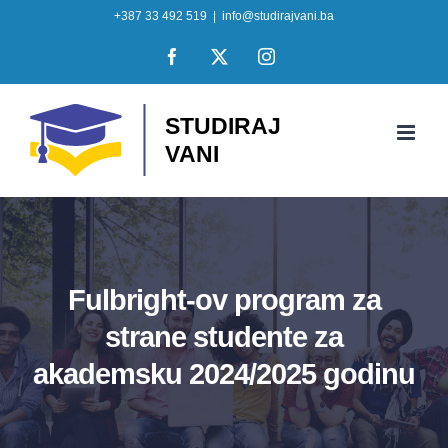
Skip
+387 33 492 519
|
info@studirajvani.ba
to
Facebook
X
Instagram
content
Fulbright-ov program za
strane studente za
akademsku 2024/2025 godinu