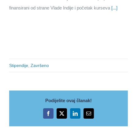
finansirani od strane Vlade Indije i početak kurseva
[...]
Stipendije
,
Završeno
Podijelite ovaj članak!
Facebook
X
LinkedIn
Email