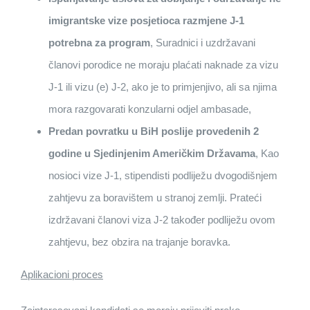
imigrantske vize posjetioca razmjene J-1
potrebna za program
, Suradnici i uzdržavani
članovi porodice ne moraju plaćati naknade za vizu
J-1 ili vizu (e) J-2, ako je to primjenjivo, ali sa njima
mora razgovarati konzularni odjel ambasade,
Predan povratku u BiH poslije provedenih 2
godine u Sjedinjenim Američkim Državama
, Kao
nosioci vize J-1, stipendisti podliježu dvogodišnjem
zahtjevu za boravištem u stranoj zemlji. Prateći
izdržavani članovi viza J-2 također podliježu ovom
zahtjevu, bez obzira na trajanje boravka.
Aplikacioni proces