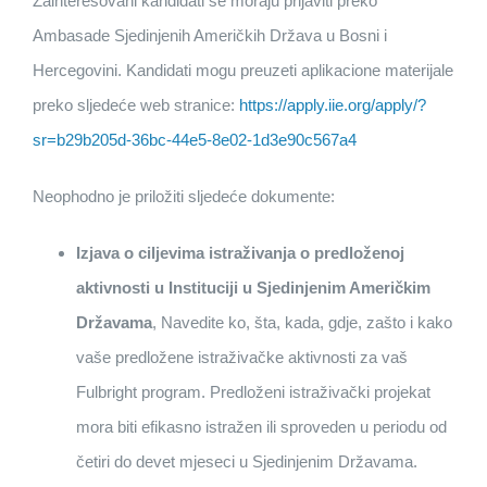
Zainteresovani kandidati se moraju prijaviti preko
Ambasade Sjedinjenih Američkih Država u Bosni i
Hercegovini. Kandidati mogu preuzeti aplikacione materijale
preko sljedeće web stranice:
https://apply.iie.org/apply/?
sr=b29b205d-36bc-44e5-8e02-1d3e90c567a4
Neophodno je priložiti sljedeće dokumente:
Izjava o ciljevima istraživanja o predloženoj
aktivnosti u Instituciji u Sjedinjenim Američkim
Državama
, Navedite ko, šta, kada, gdje, zašto i kako
vaše predložene istraživačke aktivnosti za vaš
Fulbright program. Predloženi istraživački projekat
mora biti efikasno istražen ili sproveden u periodu od
četiri do devet mjeseci u Sjedinjenim Državama.