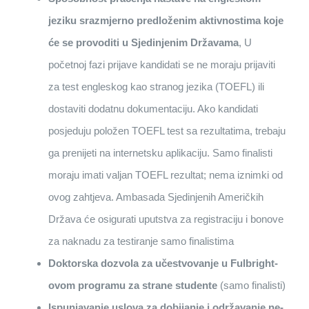
jeziku srazmjerno predloženim aktivnostima koje
će se provoditi u Sjedinjenim Državama
, U
početnoj fazi prijave kandidati se ne moraju prijaviti
za test engleskog kao stranog jezika (TOEFL) ili
dostaviti dodatnu dokumentaciju. Ako kandidati
posjeduju položen TOEFL test sa rezultatima, trebaju
ga prenijeti na internetsku aplikaciju. Samo finalisti
moraju imati valjan TOEFL rezultat; nema iznimki od
ovog zahtjeva. Ambasada Sjedinjenih Američkih
Država će osigurati uputstva za registraciju i bonove
za naknadu za testiranje samo finalistima
Doktorska dozvola za učestvovanje u Fulbright-
ovom programu za strane studente
(samo finalisti)
Ispunjavanje uslova za dobijanje i održavanje ne-