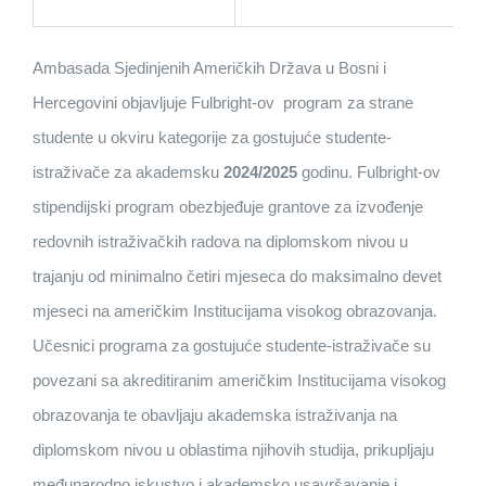
Ambasada Sjedinjenih Američkih Država u Bosni i
Hercegovini objavljuje Fulbright-ov program za strane
studente u okviru kategorije za gostujuće studente-
istraživače za akademsku
2024/2025
godinu. Fulbright-ov
stipendijski program obezbjeđuje grantove za izvođenje
redovnih istraživačkih radova na diplomskom nivou u
trajanju od minimalno četiri mjeseca do maksimalno devet
mjeseci na američkim Institucijama visokog obrazovanja.
Učesnici programa za gostujuće studente-istraživače su
povezani sa akreditiranim američkim Institucijama visokog
obrazovanja te obavljaju akademska istraživanja na
diplomskom nivou u oblastima njihovih studija, prikupljaju
međunarodno iskustvo i akademsko usavršavanje i