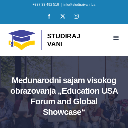
Skip
+387 33 492 519
|
info@studirajvani.ba
to
Facebook
X
Instagram
content
Međunarodni sajam visokog
obrazovanja „Education USA
Forum and Global
Showcase“