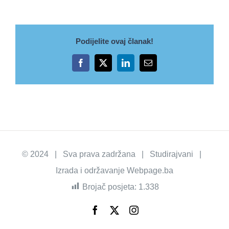
Podijelite ovaj članak!
Facebook
X
LinkedIn
Email
© 2024 | Sva prava zadržana | Studirajvani |
Izrada i održavanje
Webpage.ba
Brojač posjeta:
1.338
Facebook
X
Instagram