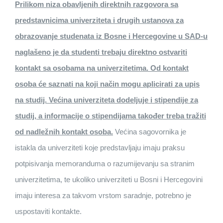
Prilikom niza obavljenih direktnih razgovora sa
predstavnicima univerziteta i drugih ustanova za
obrazovanje studenata iz Bosne i Hercegovine u SAD-u
naglašeno je da studenti trebaju direktno ostvariti
kontakt sa osobama na univerzitetima. Od kontakt
osoba će saznati na koji način mogu aplicirati za upis
na studij. Većina univerziteta dodeljuje i stipendije za
studij, a informacije o stipendijama također treba tražiti
od nadležnih kontakt osoba.
Većina sagovornika je
istakla da univerziteti koje predstavljaju imaju praksu
potpisivanja memoranduma o razumijevanju sa stranim
univerzitetima, te ukoliko univerziteti u Bosni i Hercegovini
imaju interesa za takvom vrstom saradnje, potrebno je
uspostaviti kontakte.