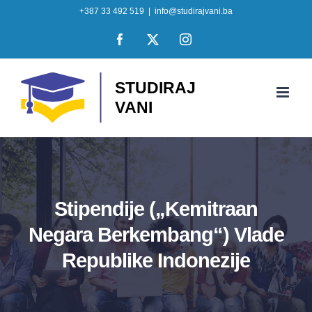
Skip
+387 33 492 519
|
info@studirajvani.ba
to
Facebook
X
Instagram
content
Stipendije („Kemitraan
Negara Berkembang“) Vlade
Republike Indonezije