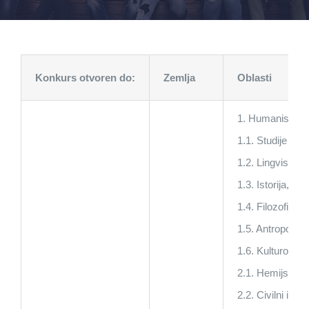
Konkurs otvoren do:
Zemlja
Oblasti
1. Humanističk
1.1. Studije liter
1.2. Lingvistika,
1.3. Istorija,
1.4. Filozofija,
1.5. Antropologij
1.6. Kulturološk
2.1. Hemijski in
2.2. Civilni inže