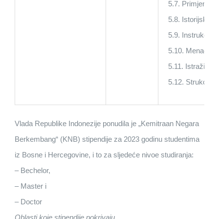
5.7. Primjenjena 
5.8. Istorijsko 
5.9. Instrukcijs
5.10. Menadžme
5.11. Istraživan
5.12. Strukovno
Vlada Republike Indonezije ponudila je „Kemitraan Negara
Berkembang“ (KNB) stipendije za 2023 godinu studentima
iz Bosne i Hercegovine, i to za sljedeće nivoe studiranja:
– Bechelor,
– Master i
– Doctor
Oblasti koje stipendije pokrivaju